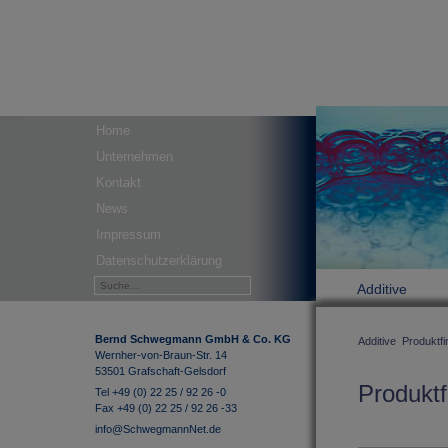
Home
Unternehmen
Kontakt
News
Impressum
Datenschutzerklärung
Additive
Bernd Schwegmann GmbH & Co. KG
Additive
Produktfi
Wernher-von-Braun-Str. 14
53501 Grafschaft-Gelsdorf
Produktf
Tel +49 (0) 22 25 / 92 26 -0
Fax +49 (0) 22 25 / 92 26 -33
info@SchwegmannNet.de