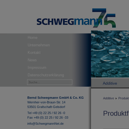
Home
Unternehmen
Kontakt
News
Impressum
Datenschutzerklärung
Additive
Bernd Schwegmann GmbH & Co. KG
Additive
Produkt
Wernher-von-Braun-Str. 14
53501 Grafschaft-Gelsdorf
Produktf
Tel +49 (0) 22 25 / 92 26 -0
Fax +49 (0) 22 25 / 92 26 -33
info@SchwegmannNet.de