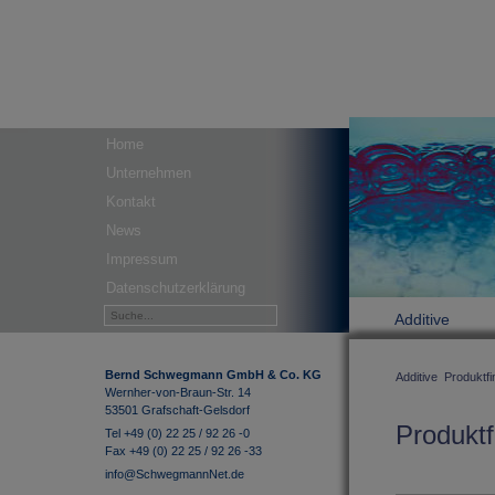
Home
Unternehmen
Kontakt
News
Impressum
Datenschutzerklärung
Additive
Bernd Schwegmann GmbH & Co. KG
Additive
Produktfi
Wernher-von-Braun-Str. 14
53501 Grafschaft-Gelsdorf
Produktf
Tel +49 (0) 22 25 / 92 26 -0
Fax +49 (0) 22 25 / 92 26 -33
info@SchwegmannNet.de