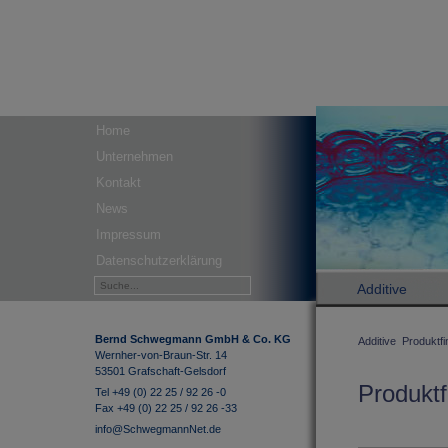
Home
Unternehmen
Kontakt
News
Impressum
Datenschutzerklärung
Additive
Bernd Schwegmann GmbH & Co. KG
Additive
Produktfi
Wernher-von-Braun-Str. 14
53501 Grafschaft-Gelsdorf
Produktf
Tel +49 (0) 22 25 / 92 26 -0
Fax +49 (0) 22 25 / 92 26 -33
info@SchwegmannNet.de