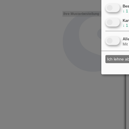
Bes
↓
1
Ihre Musterbestellung
Kar
↓
1
All
Mit
Ich lehne a