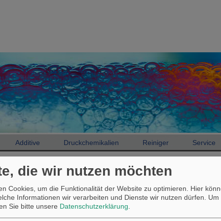
Additive
Druckchemikalien
Reiniger
Service
te, die wir nutzen möchten
Additive
Produktfinder
n Cookies, um die Funktionalität der Website zu optimieren. Hier könn
Produktfinder
welche Informationen wir verarbeiten und Dienste wir nutzen dürfen.
Um 
sen Sie bitte unsere
Datenschutzerklärung
.