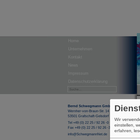
Home
Unternehmen
Kontakt
News
Impressum
Datenschutzerklärung
Diens
Bernd Schwegmann GmbH & Co. KG
Wernher-von-Braun-Str. 14
53501 Grafschaft-Gelsdorf
Wir verwende
Tel +49 (0) 22 25 / 92 26 -0
einstellen, 
Fax +49 (0) 22 25 / 92 26 -33
erfahren, le
info@SchwegmannNet.de