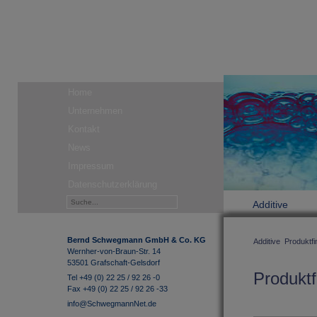
Home
Unternehmen
Kontakt
News
Impressum
Datenschutzerklärung
Additive
Bernd Schwegmann GmbH & Co. KG
Additive
Produktfi
Wernher-von-Braun-Str. 14
53501 Grafschaft-Gelsdorf
Produktf
Tel +49 (0) 22 25 / 92 26 -0
Fax +49 (0) 22 25 / 92 26 -33
info@SchwegmannNet.de