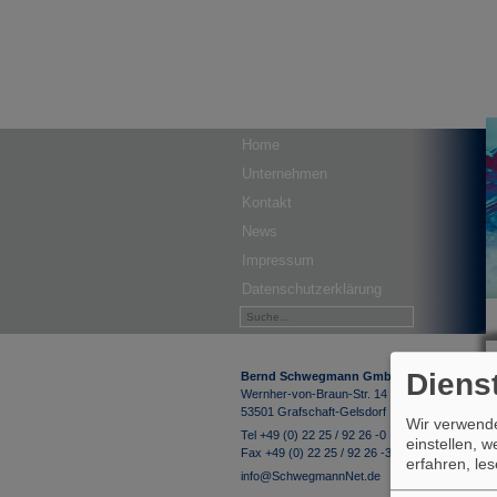
Home
Unternehmen
Kontakt
News
Impressum
Datenschutzerklärung
Diens
Bernd Schwegmann GmbH & Co. KG
Wernher-von-Braun-Str. 14
53501 Grafschaft-Gelsdorf
Wir verwende
Tel +49 (0) 22 25 / 92 26 -0
einstellen, 
Fax +49 (0) 22 25 / 92 26 -33
erfahren, le
info@SchwegmannNet.de