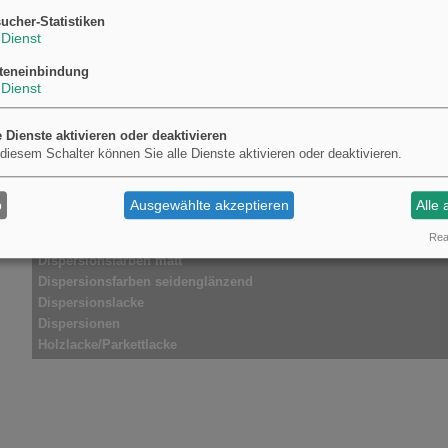
Antihautadditiv
ucher-Statistiken
Netz- und Dispergieradditiv
Dienst
Entschäumer
teneinbindung
Entlüfter
Dienst
Korrosionsschutzadditiv
Multifunktionsadditiv
lösemittelhaltige Lacke
Rheologieadditiv
e Dienste aktivieren oder deaktivieren
 diesem Schalter können Sie alle Dienste aktivieren oder deaktivieren.
wässrige Systeme
Viskositätsstabilisierungsadditiv
100% Systeme
Gleitadditiv
Naturlacke
Untergrundbenetzungsadditiv
b
Ausgewählte akzeptieren
Alle 
Verlaufsadditiv
Real
Mattierungsadditive
Dispersionsfarben matt
Dispersionsfarben seidenglänzend
Dispersionslacke
Dispersionen
Holzlacke/Parkettlacke
Fassadenfarben
Putze
Pigmentpasten
Alkydharz - aminneutralisiert