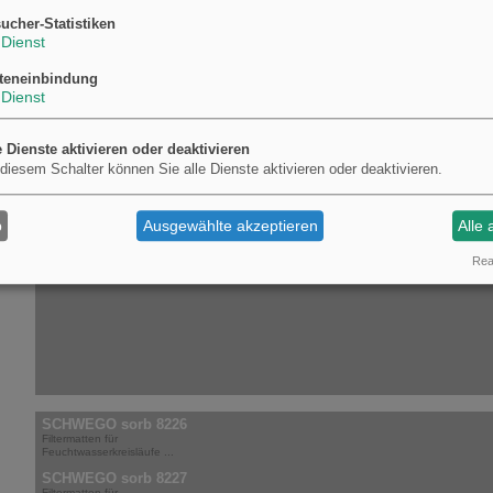
Vorstufe
ucher-Statistiken
Feuchtmittelzusätze
Dienst
Hilfsmittel
teneinbindung
Druckbestäubungspuder
Dienst
Waschmittel
Reinigungsmittel
Bogenoffset
e Dienste aktivieren oder deaktivieren
 diesem Schalter können Sie alle Dienste aktivieren oder deaktivieren.
Coldset
Heatset
Feuchtwasserkreislauf
b
Ausgewählte akzeptieren
Alle 
Wasserbasiert
Real
SCHWEGO sorb 8226
Filtermatten für
Feuchtwasserkreisläufe ...
SCHWEGO sorb 8227
Filtermatten für