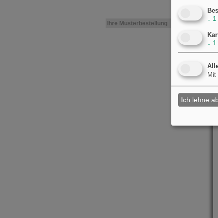
Bes
↓
1
Ihre Musterbestellung
Kar
↓
1
All
Mit
Ich lehne a