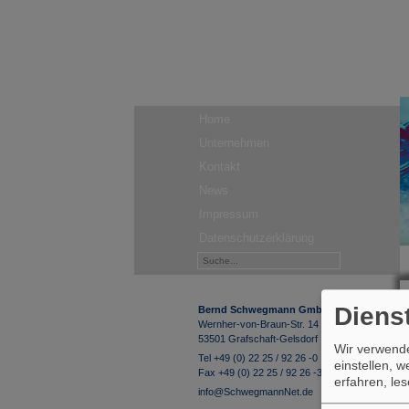
Home
Unternehmen
Kontakt
News
Impressum
Datenschutzerklärung
Diens
Bernd Schwegmann GmbH & Co. KG
Wernher-von-Braun-Str. 14
53501 Grafschaft-Gelsdorf
Wir verwende
Tel +49 (0) 22 25 / 92 26 -0
einstellen, 
Fax +49 (0) 22 25 / 92 26 -33
erfahren, le
info@SchwegmannNet.de