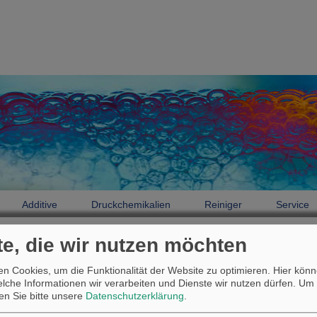
Additive
Druckchemikalien
Reiniger
Service
te, die wir nutzen möchten
Druckchemikalien
Produktfinder
n Cookies, um die Funktionalität der Website zu optimieren. Hier könn
Produktfinder
welche Informationen wir verarbeiten und Dienste wir nutzen dürfen.
Um 
sen Sie bitte unsere
Datenschutzerklärung
.