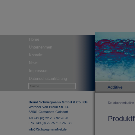
Home
Unternehmen
Kontakt
News
Impressum
Datenschutzerklärung
Additive
Bernd Schwegmann GmbH & Co. KG
Druckchemikalien
Wernher-von-Braun-Str. 14
53501 Grafschaft-Gelsdorf
Produktf
Tel +49 (0) 22 25 / 92 26 -0
Fax +49 (0) 22 25 / 92 26 -33
info@SchwegmannNet.de