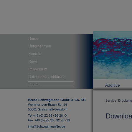
Home
Unternehmen
Kontakt
News
Impressum
Datenschutzerklärung
Additive
Bernd Schwegmann GmbH & Co. KG
Service
Druckche
Wernher-von-Braun-Str. 14
53501 Grafschaft-Gelsdorf
Downlo
Tel +49 (0) 22 25 / 92 26 -0
Fax +49 (0) 22 25 / 92 26 -33
info@SchwegmannNet.de